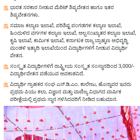
ಭಾರತ ಸರಕಾರ ನೀಡುವ ಮೆರಿಟ್ ಶಿಷ್ಯವೇತನ ಹಾಗೂ ಇತರ
ಶಿಷ್ಯವೇತನಗಳು.
ಸಮಾಜ ಕಲ್ಯಾಣ ಇಲಾಖೆ, ಪರಿಶಿಷ್ಟ ಪಂಗಡಗಳ ಕಲ್ಯಾಣ ಇಲಾಖೆ,
ಹಿಂದುಳಿದ ವರ್ಗಗಳ ಕಲ್ಯಾಣ ಇಲಾಖೆ, ಅಲ್ಪಸಂಖ್ಯಾತರ ಕಲ್ಯಾಣ ಇಲಾಖೆ,
ಕೃಷಿ ಇಲಾಖೆ, ಕಾರ್ಮಿಕ ಇಲಾಖೆ, ಕರ್ನಾಟಕ ರಾಜ್ಯ ಬ್ರಾಹ್ಮಣ ಅಭಿವೃದ್ಧಿ
ಮಂಡಳಿ ಇತ್ಯಾದಿ ಇಲಾಖೆಯಿಂದ ವಿದ್ಯಾರ್ಥಿಗಳಿಗೆ ನೀಡುವ ವಿದ್ಯಾರ್ಥಿ
ವೇತನ.
ಸಂಸ್ಕೃತ ವಿದ್ಯಾರ್ಥಿಗಳಿಗೆ ರಾಷ್ಟ್ರೀಯ ಸಂಸ್ಕೃತ ಸಂಸ್ಥಾನದಿಂದ 3,000/-
ವಿದ್ಯಾರ್ಥಿವೇತನ ಪಡೆಯುವ ಅವಕಾಶವಿದೆ.
ವಿದ್ಯಾರ್ಥಿ ಗ್ರಾಹಕರ ಸಂಘ ಎಸ್.ಡಿ.ಎಂ. ಕಾಲೇಜು, ಹೊನ್ನಾವರ ಇವರು
ಪ್ರಥಮ ಪಿಯು ಕಲಾ, ವಿಜ್ಞಾನ ಮತ್ತು ವಾಣಿಜ್ಯ ವಿಭಾಗದ ವಾರ್ಷಿಕ
ಪರೀಕ್ಷೆಯಲ್ಲಿ ಪ್ರಥಮ ಸ್ಥಾನ ಗಳಿಸಿದವರಿಗೆ ನೀಡಿದ ಬಹುಮಾನ.