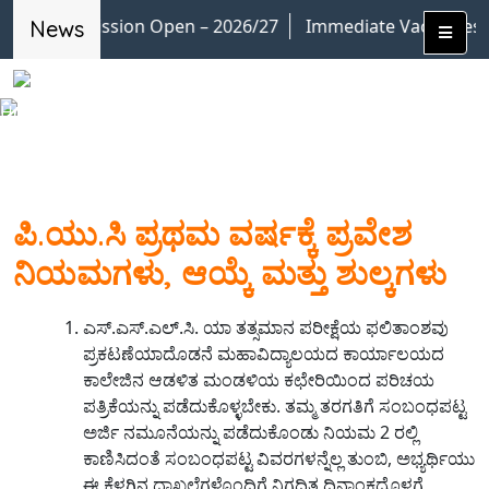
Admission Open – 2026/27
Immediate Vacancies at M
News
Home
»
Admission Details
ಪಿ.ಯು.ಸಿ ಪ್ರಥಮ ವರ್ಷಕ್ಕೆ ಪ್ರವೇಶ
ನಿಯಮಗಳು, ಆಯ್ಕೆ ಮತ್ತು ಶುಲ್ಕಗಳು
ಎಸ್.ಎಸ್.ಎಲ್.ಸಿ. ಯಾ ತತ್ಸಮಾನ ಪರೀಕ್ಷೆಯ ಫಲಿತಾಂಶವು
ಪ್ರಕಟಣೆಯಾದೊಡನೆ ಮಹಾವಿದ್ಯಾಲಯದ ಕಾರ್ಯಾಲಯದ
ಕಾಲೇಜಿನ ಆಡಳಿತ ಮಂಡಳಿಯ ಕಛೇರಿಯಿಂದ ಪರಿಚಯ
ಪತ್ರಿಕೆಯನ್ನು ಪಡೆದುಕೊಳ್ಳಬೇಕು. ತಮ್ಮ ತರಗತಿಗೆ ಸಂಬಂಧಪಟ್ಟ
ಅರ್ಜಿ ನಮೂನೆಯನ್ನು ಪಡೆದುಕೊಂಡು ನಿಯಮ 2 ರಲ್ಲಿ
ಕಾಣಿಸಿದಂತೆ ಸಂಬಂಧಪಟ್ಟ ವಿವರಗಳನ್ನೆಲ್ಲ ತುಂಬಿ, ಅಭ್ಯರ್ಥಿಯು
ಈ ಕೆಳಗಿನ ದಾಖಲೆಗಳೊಂದಿಗೆ ನಿಗದಿತ ದಿನಾಂಕದೊಳಗೆ