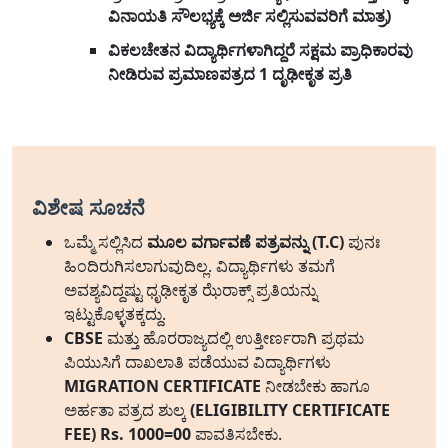
ವಿನಾಯತಿ ಸೌಲಭ್ಯಕ್ಕೆ ಅರ್ಜಿ ಸಲ್ಲಿಸುವವರಿಗೆ ಮಾತ್ರ)
ವಿಕಲಚೇತನ ವಿದ್ಯಾರ್ಥಿಗಳಾಗಿದ್ದರೆ ಸಕ್ಷಮ ಪ್ರಾಧಿಕಾರವು
ನೀಡಿರುವ ಪ್ರಮಾಣಪತ್ರದ 1 ದೃಢೀಕೃತ ಪ್ರತಿ
ವಿಶೇಷ ಸೂಚನೆ
ಒಮ್ಮೆ ಸಲ್ಲಿಸಿದ
ಮೂಲ ವರ್ಗಾವಣೆ ಪತ್ರವನ್ನು (T.C)
ಪುನಃ
ಹಿಂದಿರುಗಿಸಲಾಗುವುದಿಲ್ಲ. ವಿದ್ಯಾರ್ಥಿಗಳು ತಮಗೆ
ಅವಶ್ಯವಿದ್ದಷ್ಟು ಧೃಢೀಕೃತ ಝೆರಾಕ್ಸ್ ಪ್ರತಿಯನ್ನು
ಇಟ್ಟುಕೊಳ್ಳತಕ್ಕದ್ದು.
CBSE
ಮತ್ತು ಹೊರರಾಜ್ಯದಲ್ಲಿ ಉತ್ತೀರ್ಣರಾಗಿ ಪ್ರಥಮ
ಪಿಯುಸಿಗೆ ದಾಖಲಾತಿ ಪಡೆಯುವ ವಿದ್ಯಾರ್ಥಿಗಳು
MIGRATION CERTIFICATE
ನೀಡಬೇಕು ಹಾಗೂ
ಅರ್ಹತಾ ಪತ್ರದ ಶುಲ್ಕ
(ELIGIBILITY CERTIFICATE
FEE) Rs. 1000=00
ಪಾವತಿಸಬೇಕು.